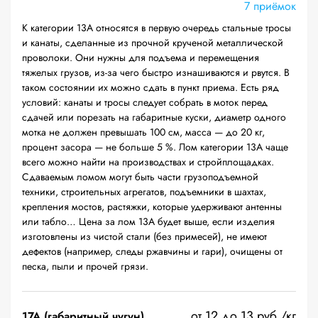
7 приёмок
К категории 13А относятся в первую очередь стальные тросы
и канаты, сделанные из прочной крученой металлической
проволоки. Они нужны для подъема и перемещения
тяжелых грузов, из-за чего быстро изнашиваются и рвутся. В
таком состоянии их можно сдать в пункт приема. Есть ряд
условий: канаты и тросы следует собрать в моток перед
сдачей или порезать на габаритные куски, диаметр одного
мотка не должен превышать 100 см, масса — до 20 кг,
процент засора — не больше 5 %. Лом категории 13А чаще
всего можно найти на производствах и стройплощадках.
Сдаваемым ломом могут быть части грузоподъемной
техники, строительных агрегатов, подъемники в шахтах,
крепления мостов, растяжки, которые удерживают антенны
или табло… Цена за лом 13А будет выше, если изделия
изготовлены из чистой стали (без примесей), не имеют
дефектов (например, следы ржавчины и гари), очищены от
песка, пыли и прочей грязи.
от 12 до 13 руб./кг
17А (габаритный чугун)