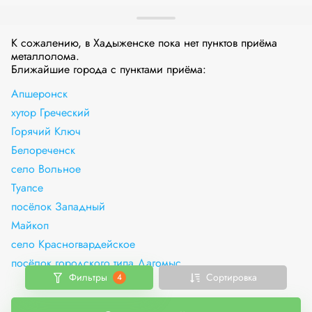
К сожалению, в Хадыженске пока нет пунктов приёма
металлолома.
Ближайшие города с пунктами приёма:
Апшеронск
хутор Греческий
Горячий Ключ
Белореченск
село Вольное
Туапсе
посёлок Западный
Майкоп
село Красногвардейское
посёлок городского типа Дагомыс
Фильтры
Сортировка
4