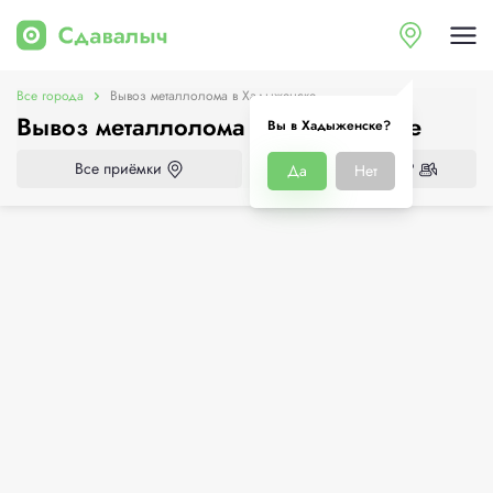
Все города
Вывоз металлолома в Хадыженске
Вывоз металлолома в Хадыженске
Вы в Хадыженске?
Все приёмки
Нужен демонтаж?
Да
Нет