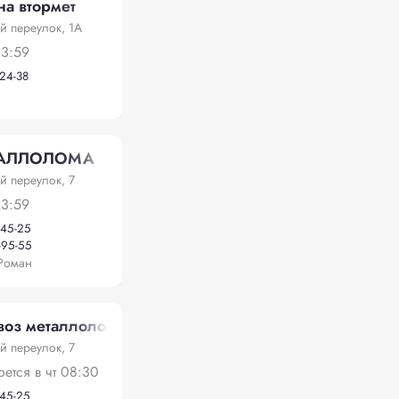
а втормет
й переулок, 1А
23:59
-24-38
ТАЛЛОЛОМА
й переулок, 7
23:59
-45-25
-95-55
Роман
воз металлолома
й переулок, 7
оется в чт 08:30
-45-25