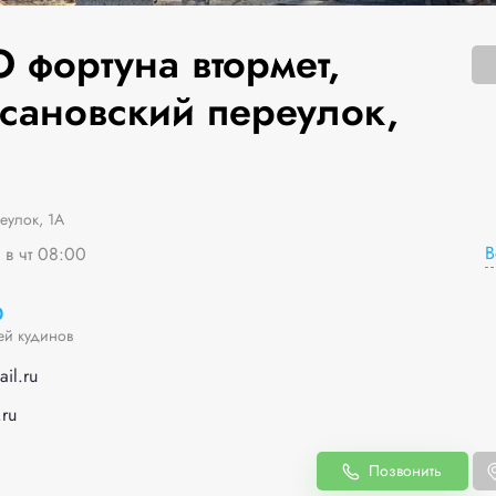
 фортуна втормет,
сановский переулок,
еулок, 1А
В
 в чт 08:00
0
ей кудинов
il.ru
.ru
Позвонить