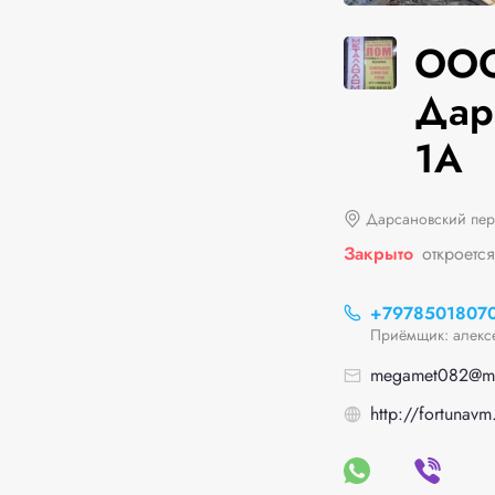
ООО
Дар
1А
Дарсановский пер
Закрыто
откроется
+7978501807
Приёмщик: алекс
megamet082@ma
http://fortunavm