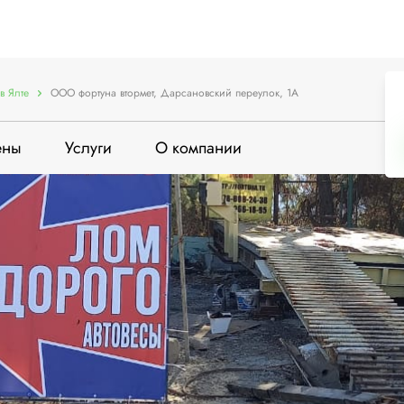
в Ялте
ООО фортуна втормет, Дарсановский переулок, 1А
ены
Услуги
О компании