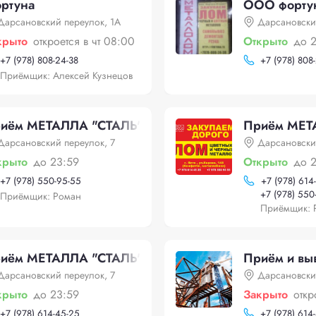
ртуна
ООО фортун
Дарсановский переулок, 1А
Дарсановски
крыто
откроется в чт 08:00
Открыто
до 
+
7 (978) 808-24-38
+
7 (978) 808
Приёмщик: Алексей Кузнецов
иём МЕТАЛЛА "СТАЛЬ"
Приём МЕ
Дарсановский переулок, 7
Дарсановски
крыто
до 23:59
Открыто
до 
+
7 (978) 550-95-55
+
7 (978) 614
+
7 (978) 550
Приёмщик: Роман
Приёмщик: 
иём МЕТАЛЛА "СТАЛЬ"
Приём и вы
Дарсановский переулок, 7
Дарсановски
крыто
до 23:59
Закрыто
откр
+
7 (978) 614-45-25
+
7 (978) 614