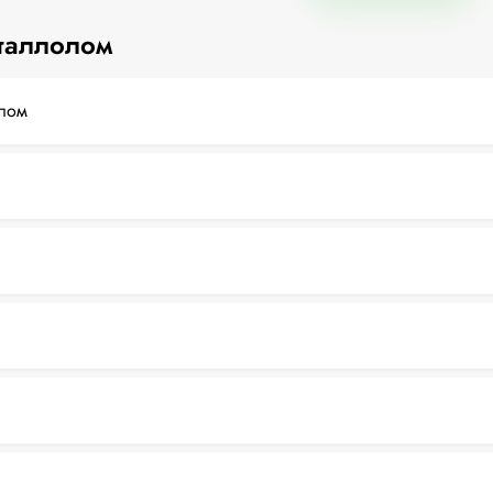
таллолом
лом