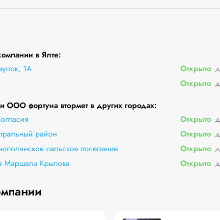
омпании в Ялте:
улок, 1А
Открыто
д
Открыто
д
 ООО фортуна втормет в других городах:
Согласия
Открыто
д
тральный район
Открыто
д
нополянское сельское поселение
Открыто
д
ца Маршала Крылова
Открыто
д
омпании