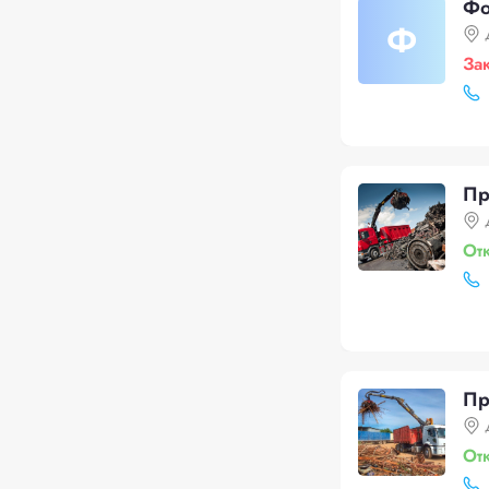
Фо
Ф
За
Пр
От
Пр
От