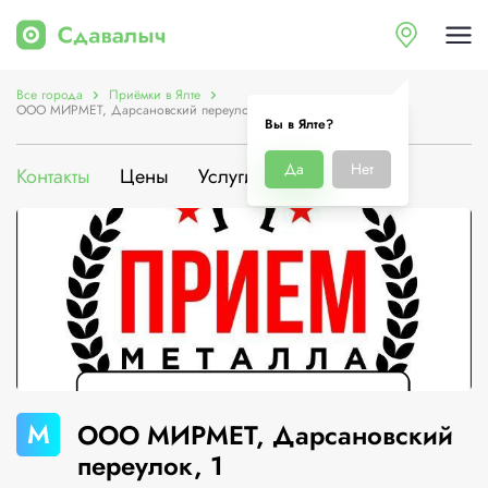
Все города
Приёмки в Ялте
ООО МИРМЕТ, Дарсановский переулок, 1
Вы в Ялте?
Да
Нет
Контакты
Цены
Услуги
О компании
М
ООО МИРМЕТ, Дарсановский
переулок, 1