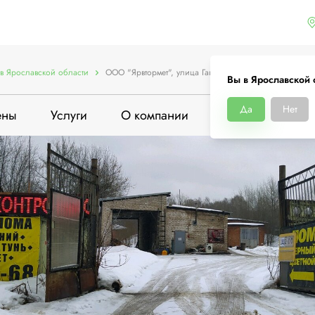
в Ярославской области
ООО "Ярвтормет", улица Гагарина, 65
Вы в Ярославской 
Да
Нет
ены
Услуги
О компании