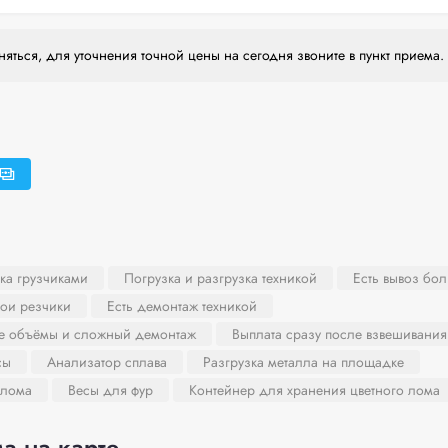
яться, для уточнения точной цены на сегодня звоните в пункт приема.
ка грузчиками
Погрузка и разгрузка техникой
Есть вывоз бо
вои резчики
Есть демонтаж техникой
ие объёмы и сложный демонтаж
Выплата сразу после взвешивания
сы
Анализатор сплава
Разгрузка металла на площадке
 лома
Весы для фур
Контейнер для хранения цветного лома
а на карте