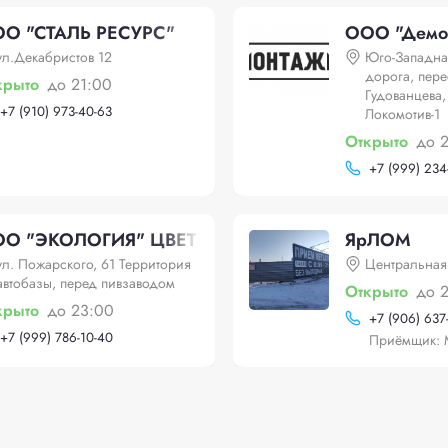
О "СТАЛЬ РЕСУРС"
ООО "Демо
ул.Декабристов 12
Юго-Западна
дорога, пере
крыто
до 21:00
Гудованцева,
+
7 (910) 973-40-63
Локомотив-1
Открыто
до 
+
7 (999) 234
О "ЭКОЛОГИЯ" ЦВЕТНОЙ ЛОМ
ЯрЛОМ
ул. Пожарского, 61 Территория
Центральная
автобазы, перед пивзаводом
Открыто
до 
крыто
до 23:00
+
7 (906) 637
+
7 (999) 786-10-40
Приёмщик: 