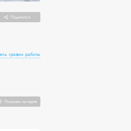
Поделится
есь график работы
Показать на карте