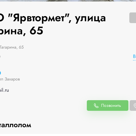
 "Ярвтормет", улица
рина, 65
Гагарина, 65
В
0
0
л Захаров
l.ru
Позвонить
таллолом