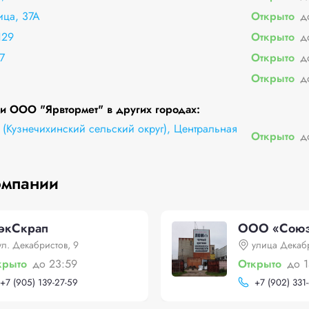
ица, 37А
Открыто
д
129
Открыто
д
7
Открыто
д
Открыто
д
 ООО "Ярвтормет" в других городах:
 (Кузнечихинский сельский округ), Центральная
Открыто
д
омпании
экСкрап
ООО «Союз
ул. Декабристов, 9
улица Декабр
крыто
до 23:59
Открыто
до 
+
7 (905) 139-27-59
+
7 (902) 331