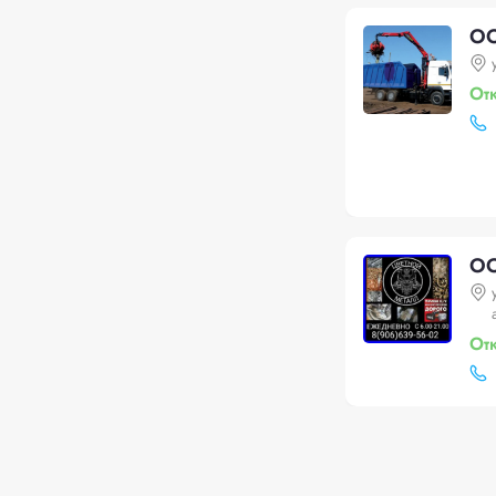
ОО
От
ОО
От