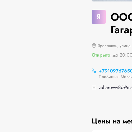
ООО
Я
Гага
Ярославль, улица 
Открыто
до 20:0
+7910976765
Приёмщик: Мизаи
zaharovvv86@mai
Цены на ме