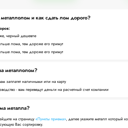
а металлолом и как сдать лом дорого?
торов:
оже, черный дешевле
ольше лома, тем дороже его примут
ольше лома, тем дороже его примут
 за металлолом?
вам заплатят наличными или на карту
водство - вам переведут деньги на расчетный счет компании
ема металла?
ейдите на страницу
«Пункты приема»
, далее укажите металл который хо
есующую Вас сортировку.