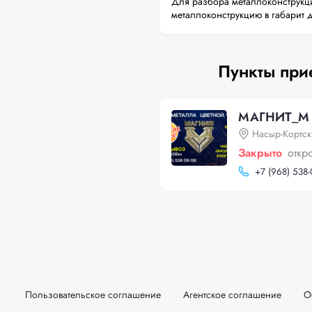
Для разбора металлоконструкци
металлоконструкцию в габарит 
Пункты при
МАГНИТ_М
Насыр-Кортск
Закрыто
откр
+
7 (968) 538
Пользовательское соглашение
Агентское соглашение
О