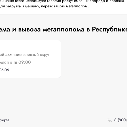
й чаще всего используют газовую резку: смесь кислорода и пропана. 
для загрузки в машину, перевозящую металлолом.
ема и вывоза металлолома в Республик
ий административный округ
оется в пт 09:00
-06-06
ферта
8 (800)