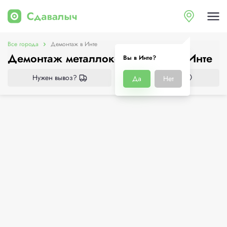
Все города
Демонтаж в Инте
Демонтаж металлоконструкций в Инте
Вы в Инте?
Нужен вывоз?
Все приёмки
Да
Нет