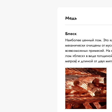
Медь
Блеск
Наиболее ценный лом. Это ка
механически очищены от мусо
всевозможных примесей. На в
лом «блеск» в виде толщиной 
метров) и длиной от двух ми