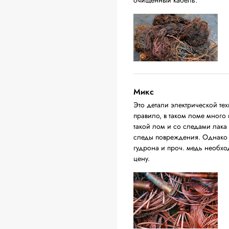
очищенный кабель.
Микс
Это детали электрической тех
правило, в таком ломе много
такой лом и со следами лака
следы повреждения. Однако о
гудрона и проч. медь необход
цену.