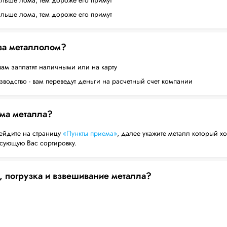
ольше лома, тем дороже его примут
ольше лома, тем дороже его примут
 за металлолом?
вам заплатят наличными или на карту
водство - вам переведут деньги на расчетный счет компании
ема металла?
ейдите на страницу
«Пункты приема»
, далее укажите металл который хо
есующую Вас сортировку.
, погрузка и взвешивание металла?