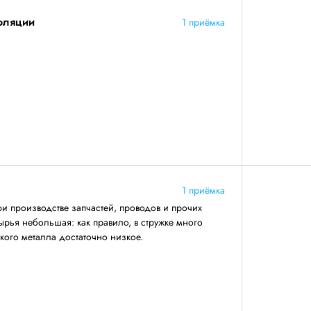
золяции
1 приёмка
1 приёмка
ри производстве запчастей, проводов и прочих
ырья небольшая: как правило, в стружке много
акого металла достаточно низкое.