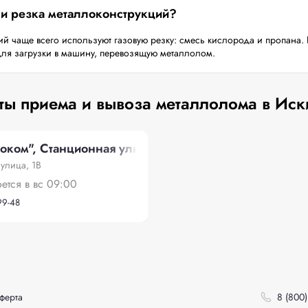
 и резка металлоконструкций?
й чаще всего используют газовую резку: смесь кислорода и пропана. 
для загрузки в машину, перевозящую металлолом.
ты приема и вывоза металлолома в Иск
ком", Станционная улица, 1В
улица, 1В
оется в вс 09:00
99-48
ферта
8 (800)