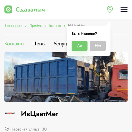
Все города
Приёмки в Иваново
ИвЦветМет
Вы в Иваново?
Контакты
Цены
Услуги
О компании
Да
Нет
ИвЦветМет
Нарвская улица, 30