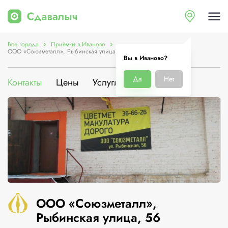
Все города
Приёмки в Иваново
ООО «Союзметалл», Рыбинская улица, 56
Вы в Иваново?
Да
Нет
Контакты
Цены
Услуги
О компании
ООО «Союзметалл»,
Рыбинская улица, 56