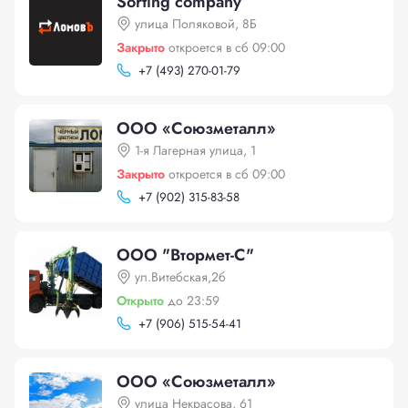
Sorting company
улица Поляковой, 8Б
Закрыто
откроется в сб 09:00
+
7 (493) 270-01-79
ООО «Союзметалл»
1-я Лагерная улица, 1
Закрыто
откроется в сб 09:00
+
7 (902) 315-83-58
ООО "Втормет-С"
ул.Витебская,2б
Открыто
до 23:59
+
7 (906) 515-54-41
ООО «Союзметалл»
улица Некрасова, 61