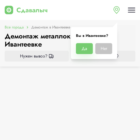
Все города
Демонтаж в Ивантеевке
Демонтаж металлоконструкций в
Вы в Ивантеевке?
Ивантеевке
Да
Нет
Нужен вывоз?
Все приёмки