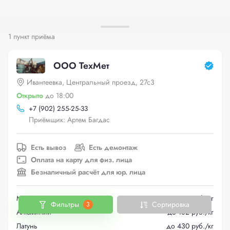
1 пункт приёма
ООО ТехМет
Ивантеевка, Центральный проезд, 27с3
Открыто
до 18:00
+
7 (902) 255-25-33
Приёмщик: Артем Багдас
Есть вывоз
Есть демонтаж
Оплата на карту для физ. лица
Безналичный расчёт для юр. лица
Медь
до 725 руб./кг
Фильтры
Сортировка
3
Алюминий
до 182 руб./кг
Латунь
до 430 руб./кг