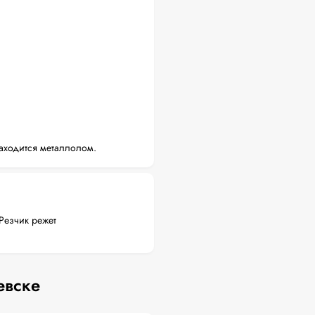
аходится металлолом.
Резчик режет
евске