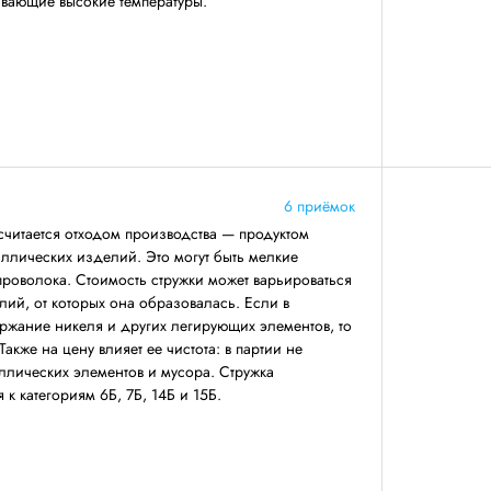
вающие высокие температуры.
6 приёмок
читается отходом производства — продуктом
ллических изделий. Это могут быть мелкие
 проволока. Стоимость стружки может варьироваться
лий, от которых она образовалась. Если в
ржание никеля и других легирующих элементов, то
Также на цену влияет ее чистота: в партии не
ллических элементов и мусора. Стружка
к категориям 6Б, 7Б, 14Б и 15Б.