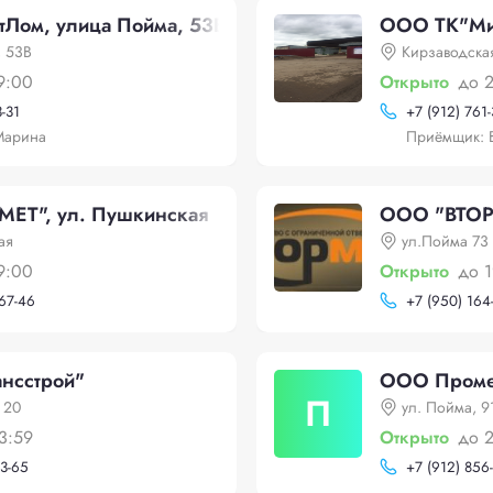
ом, улица Пойма, 53В
ООО ТК"Ми
, 53В
Кирзаводска
9:00
Открыто
до 
3-31
+
7 (912) 761
Марина
Приёмщик: 
ЕТ", ул. Пушкинская
ООО "ВТОРМ
ая
ул.Пойма 73
9:00
Открыто
до 
-67-46
+
7 (950) 164
нсстрой"
ООО Проме
П
 20
ул. Пойма, 9
3:59
Открыто
до 
13-65
+
7 (912) 856