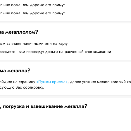
ольше лома, тем дороже его примут
ольше лома, тем дороже его примут
 за металлолом?
вам заплатят наличными или на карту
водство - вам переведут деньги на расчетный счет компании
ема металла?
ейдите на страницу
«Пункты приема»
, далее укажите металл который хо
есующую Вас сортировку.
, погрузка и взвешивание металла?