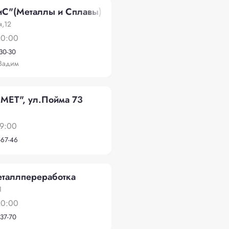
С"(Металлы и Сплавы)
я,12
20:00
-30-30
Вадим
ЕТ", ул.Пойма 73
19:00
-67-46
таллпереработка
1
20:00
-37-70