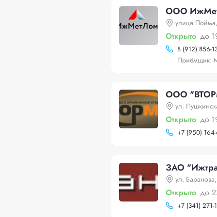
ООО ИжМетЛ
улица Пойма
Открыто
до 1
8 (912) 856-1
Приёмщик: 
ООО "ВТОРМ
ул. Пушкинск
Открыто
до 1
+
7 (950) 164
ЗАО "Ижтра
ул. Баранова,
Открыто
до 2
+
7 (341) 271-