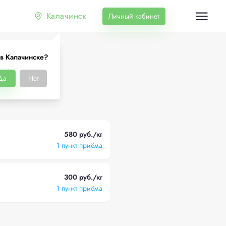
Калачинск
Личный кабинет
в Калачинске?
инске
Да
Нет
580 руб./кг
1 пункт приёма
300 руб./кг
1 пункт приёма