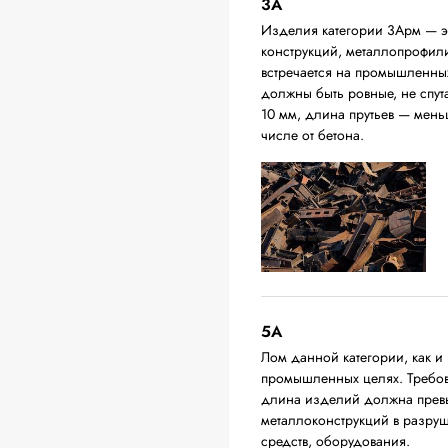
3А
Изделия категории 3Арм — эт
конструкций, металлопрофили,
встречается на промышленных
должны быть ровные, не спут
10 мм, длина прутьев — мень
числе от бетона.
5А
Лом данной категории, как и 
промышленных целях. Требова
длина изделий должна превыш
металлоконструкций в разруш
средств, оборудования.