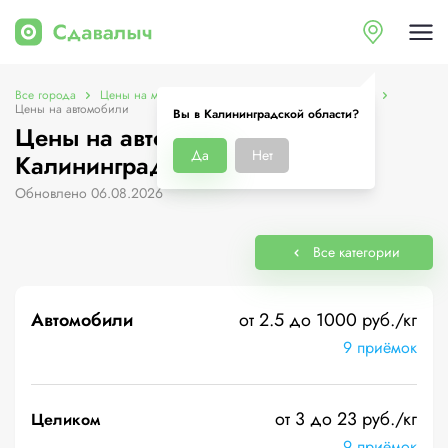
Все города
Цены на металлолом в Калининградской области
Цены на автомобили
Вы в Калининградской области?
Цены на автомобили в
Да
Нет
Калининградской области
Обновлено 06.08.2026
Все категории
Автомобили
от 2.5 до 1000 руб./кг
9 приёмок
от 3 до 23 руб./кг
Целиком
9 приёмок