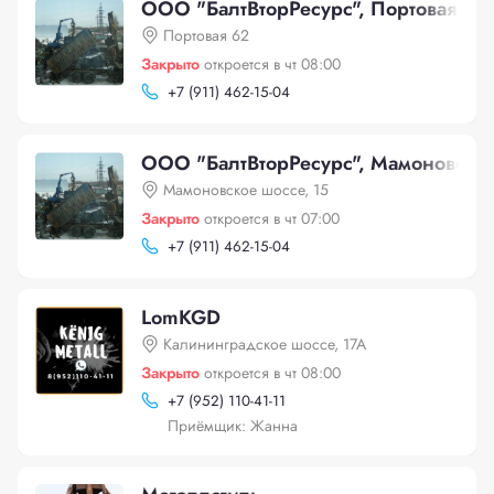
ООО "БалтВторРесурс", Портовая 62
Портовая 62
Закрыто
откроется в чт 08:00
+
7 (911) 462-15-04
ООО "БалтВторРесурс", Мамоновское
Мамоновское шоссе, 15
Закрыто
откроется в чт 07:00
+
7 (911) 462-15-04
LomKGD
Калининградское шоссе, 17А
Закрыто
откроется в чт 08:00
+
7 (952) 110-41-11
Приёмщик: Жанна