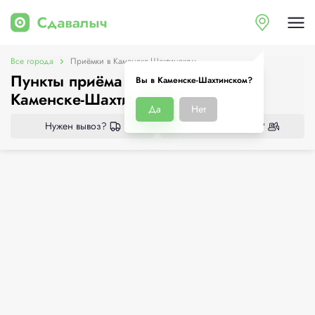
Все города
Приёмки в Каменске-Шахтинском
Пункты приёма металлолома в
Вы в Каменске-Шахтинском?
Каменске-Шахтинском
Да
Нет
Нужен вывоз?
Нужен демонтаж?