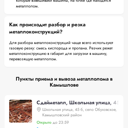
которые взвешивают машины, на точке где находится
металлолом.
Как происходит разбор и резка
металлоконструкций?
Для разбора металлоконструкций чаще всего используют
газовую резку: смесь кислорода и пропана. Резчик режет
металлоконструкцию в габарит для загрузки в машину,
перевозящую металлолом.
Пункты приема и вывоза металлолома в
Камышлове
Сдайметалл, Школьная улица, 45 б,
Школьная улица, 45 б, село Обуховское,
Камышловский район
Открыто
до 23:59