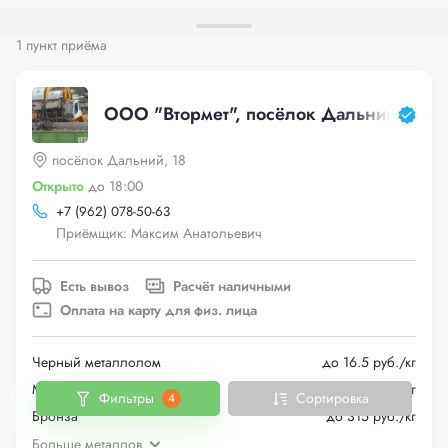
1 пункт приёма
ООО "Втормет", посёлок Дальний, 18
посёлок Дальний, 18
Открыто
до 18:00
+
7 (962) 078-50-63
Приёмщик: Максим Анатольевич
Есть вывоз
Расчёт наличными
Оплата на карту для физ. лица
Черный металлолом
до 16.5 руб./кг
Медь
до 600 руб./кг
Фильтры
Сортировка
4
Бронза
до 315 руб./кг
Больше металлов