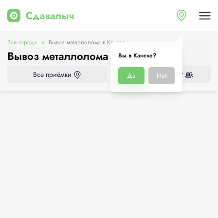
Все города
Вывоз металлолома в Канске
Вывоз металлолома в Канске
Вы в Канске?
Все приёмки
Нужен демонтаж?
Да
Нет