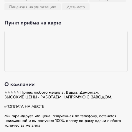
Лицензия на утилизацию
Дозиметр
Пункт приёма на карте
О компании
⭐⭐⭐⭐⭐ Прием любого металла. Вывоз. Демонтаж.

ВЫCОКИЕ ЦEНЫ - PАБOTАEМ НAПPЯMУЮ С ЗАBOДОM.

✅ОПЛАТА НА МЕСТЕ

Мы гарантирует, что цена, озвученная по телефону, останется 
неизменной и вы получите 100% оплату по факту сдачи любого 
количества металла
