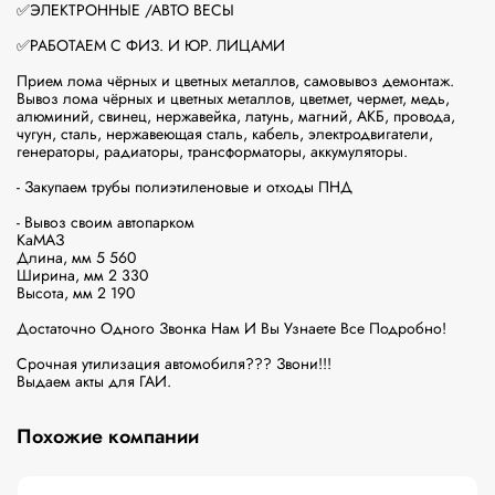
✅ЭЛЕКТРОННЫЕ /АВТО ВЕСЫ

✅РАБОТАЕМ С ФИЗ. И ЮР. ЛИЦАМИ

Прием лома чёрных и цветных металлов, самовывоз демонтаж.

Вывоз лома чёрных и цветных металлов, цветмет, чермет, медь, 
алюминий, свинец, нержавейка, латунь, магний, АКБ, провода, 
чугун, сталь, нержавеющая сталь, кабель, электродвигатели, 
генераторы, радиаторы, трансформаторы, аккумуляторы.

- Закупаем трубы полиэтиленовые и отходы ПНД

- Вывоз своим автопарком

КаМАЗ

Длина, мм 5 560

Ширина, мм 2 330

Высота, мм 2 190

Достаточно Одного Звонка Нам И Вы Узнаете Все Подробно!

Срочная утилизация автомобиля??? Звони!!!

Выдаем акты для ГАИ.
Похожие компании