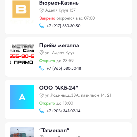
Втормет-Казань
Аделя Кутуя 157
Закрыто
откроется в вс 07:00
+
7 (917) 880-30-50
Приём металла
ул. Аделя Кутуя
Открыто
до 23:59
+
7 (965) 580-50-18
ООО "АКБ-24"
А
ул.Родины,д.33А, павильон 14, 21
Открыто
до 18:00
+
7 (903) 341-02-14
"Татметалл"