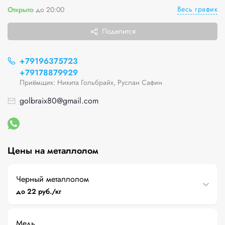
Весь график
Открыто
до 20:00
Поделится
+79196375723
+79178879929
Приёмщик: Никита Гольбрайх, Руслан Сафин
golbraix80@gmail.com
Цены на металлолом
Черный металлолом
до 22 руб./кг
Медь