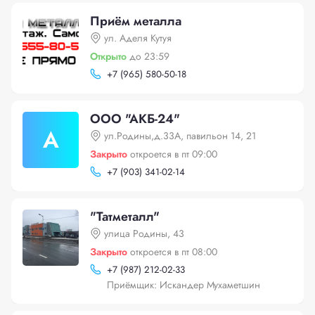
Приём металла
ул. Аделя Кутуя
Открыто
до 23:59
+
7 (965) 580-50-18
ООО "АКБ-24"
А
ул.Родины,д.33А, павильон 14, 21
Закрыто
откроется в пт 09:00
+
7 (903) 341-02-14
"Татметалл"
улица Родины, 43
Закрыто
откроется в пт 08:00
+
7 (987) 212-02-33
Приёмщик: Искандер Мухаметшин