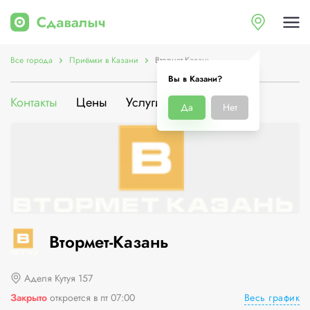
Все города
Приёмки в Казани
Втормет-Казань
Вы в Казани?
Контакты
Цены
Услуги
О компании
Да
Нет
Втормет-Казань
Аделя Кутуя 157
Весь график
Закрыто
откроется в пт 07:00