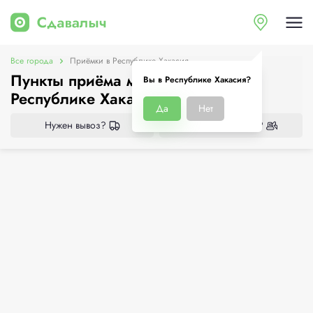
Все города
Приёмки в Республике Хакасия
Пункты приёма металлолома в
Вы в Республике Хакасия?
Республике Хакасия
Да
Нет
Нужен вывоз?
Нужен демонтаж?