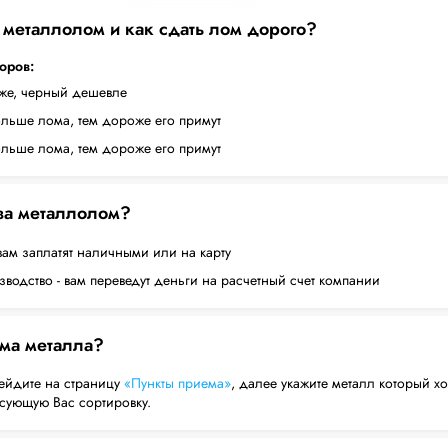
а металлолом и как сдать лом дорого?
торов:
оже, черный дешевле
ольше лома, тем дороже его примут
ольше лома, тем дороже его примут
 за металлолом?
вам заплатят наличными или на карту
водство - вам переведут деньги на расчетный счет компании
ема металла?
ейдите на страницу
«Пункты приема»
, далее укажите металл который хо
есующую Вас сортировку.