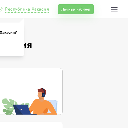
Республика Хакасия
Личный кабинет
 Хакасия?
акасия