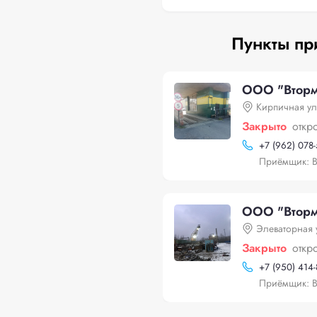
Пункты пр
ООО "Вторме
Кирпичная ул
Закрыто
откр
+
7 (962) 078-
Приёмщик: 
ООО "Вторме
Элеваторная 
Закрыто
откр
+
7 (950) 414
Приёмщик: В