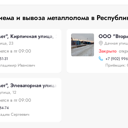
иема и вывоза металлолома в Республи
т", Кирпичная улица, 23
ООО "Вторм
ица, 23
Дачная улица
оется в пт 09:00
Закрыто
откр
51-31
+
7 (902) 996
Владимир Иванович
Приёмщик: 
т", Элеваторная улица, 12
улица, 12
оется в пт 09:00
-84-74
адим Сергеевич