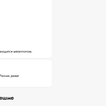
аходится металлолом.
Резчик режет
нешме