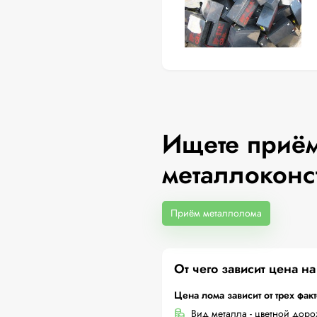
Ищете приём
металлоконс
Приём металлолома
От чего зависит цена н
Цена лома зависит от трех фак
Вид металла - цветной дор