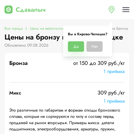
Все города
Цены на металлолом в Кирово-Чепецке
Цены на бронзу
Вы в Кирово-Чепецке?
Цены на бронзу в Кирово-Чепецке
Обновлено 09.08.2026
Да
Нет
Бронза
от 150 до 309 руб./кг
1 приёмка
309 руб./кг
Микс
1 приёмка
Это различные по габаритам и формам отходы бронзового
сплава, которые не сортируются по типу и составу перед
продажей на рынок вторсырья. Примеры микса: детали
подшипников, электрооборудования, арматуры, пружин,