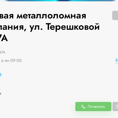
вая металлоломная
пания, ул. Терешковой
7А
47А
В
я в пн 09:00
0
u
Позвонить