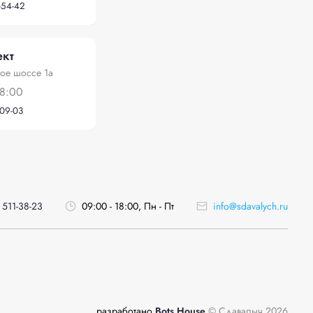
-54-42
ект
ое шоссе 1а
18:00
-09-03
 511-38-23
09:00 - 18:00, Пн - Пт
info@sdavalych.ru
разработано
Bots House
© Сдавалыч 2026