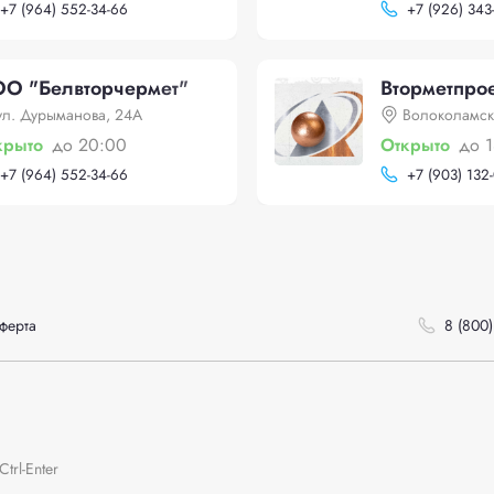
+
7 (964) 552-34-66
+
7 (926) 343
О "Белвторчермет"
Вторметпро
ул. Дурыманова, 24А
Волоколамск
крыто
до 20:00
Открыто
до 
+
7 (964) 552-34-66
+
7 (903) 132
ферта
8 (800)
rl-Enter