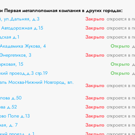
 Первая металлоломная компания в других городах:
 ул.Дальняя, д.3
Закрыто
откроется в 
 Автодорожная д.15
Закрыто
откроется в 
дская д.1
Закрыто
откроется в 
Академика Жукова, 4
Открыто
д
Энергетиков, 3
Закрыто
откроется в 
арковая, 15
Открыто
д
кий проезд,д.3 стр.19
Открыто
д
траль Москва-Нижний Новгород, вл.
Закрыто
откроется в 
алова д.50
Закрыто
откроется в 
ова д.52
Закрыто
откроется в 
ово Поле д.13
Закрыто
откроется в 
ая, д. 7
Закрыто
откроется в 
кий проезд, д.1
Закрыто
откроется в 