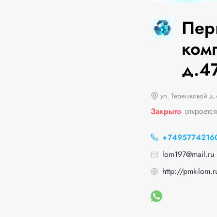
Пер
ком
д.4
ул. Терешковой д.
Закрыто
откроетс
+7495774216
lom197@mail.ru
http://pmk-lom.r