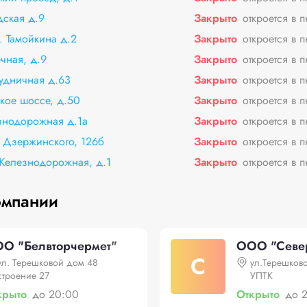
дская д.9
Закрыто
откроется в 
. Тамойкина д.2
Закрыто
откроется в 
чная, д.9
Закрыто
откроется в 
Рудничная д.63
Закрыто
откроется в 
кое шоссе, д.50
Закрыто
откроется в 
знодорожная д.1а
Закрыто
откроется в 
. Дзержинского, 126б
Закрыто
откроется в 
 Железнодорожная, д.1
Закрыто
откроется в 
омпании
О "Белвторчермет"
ООО "Север
С
ул. Терешковой дом 48
ул.Терешков
строение 27
УПТК
крыто
до 20:00
Открыто
до 