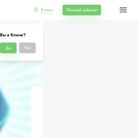
Клин
Личный кабинет
Вы в Клине?
Да
Нет