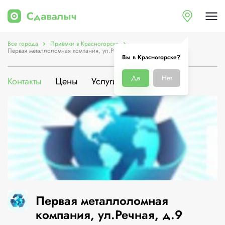
Все города
Приёмки в Красногорске
Первая металлоломная компания, ул.Речная, д.9
Вы в Красногорске?
Да
Нет
Контакты
Цены
Услуги
О компании
Первая металлоломная
компания, ул.Речная, д.9