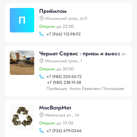
Приёмлом
П
Ильинский тупик, 6с9
Открыто
до 22:00
+
7 (966) 112-98-92
Чермет Сервис - прием и вывоз метал
Ильинский тупик, 1
Открыто
до 20:00
+
7 (985) 220-55-72
+
7 (985) 238-19-58
Приёмщик: Антон Ефимович Пономарев
МосВотрМет
Митинская ул., 14
Открыто
до 19:00
+
7 (926) 679-03-66