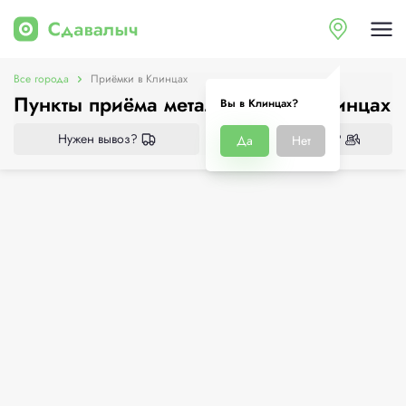
Все города
Приёмки в Клинцах
Пункты приёма металлолома в Клинцах
Вы в Клинцах?
Нужен вывоз?
Нужен демонтаж?
Да
Нет