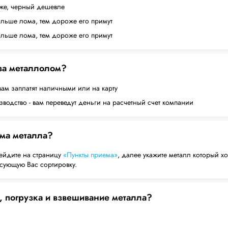
оже, черный дешевле
ольше лома, тем дороже его примут
ольше лома, тем дороже его примут
 за металлолом?
вам заплатят наличными или на карту
водство - вам переведут деньги на расчетный счет компании
ема металла?
ейдите на страницу
«Пункты приема»
, далее укажите металл который хо
есующую Вас сортировку.
, погрузка и взвешивание металла?