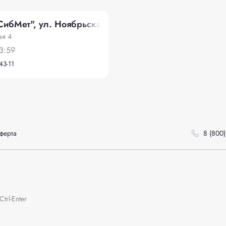
ибМет", ул. Ноябрьская 4
ая 4
3:59
43-11
ферта
8 (800)
rl-Enter