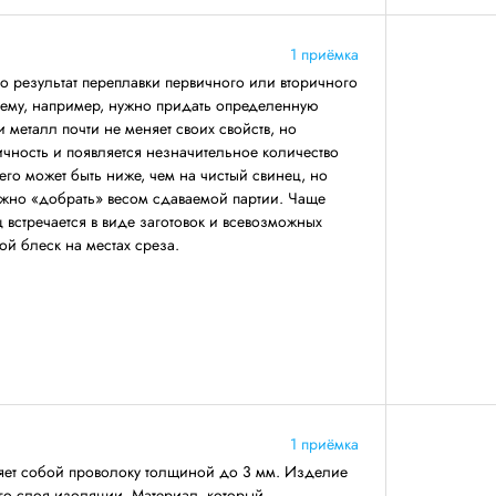
1 приёмка
 результат переплавки первичного или вторичного
 ему, например, нужно придать определенную
 металл почти не меняет своих свойств, но
ичность и появляется незначительное количество
его может быть ниже, чем на чистый свинец, но
ожно «добрать» весом сдаваемой партии. Чаще
 встречается в виде заготовок и всевозможных
ой блеск на местах среза.
1 приёмка
яет собой проволоку толщиной до 3 мм. Изделие
его слоя изоляции. Материал, который