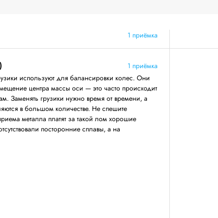
1 приёмка
)
1 приёмка
узики используют для балансировки колес. Они
смещение центра массы оси — это часто происходит
м. Заменять грузики нужно время от времени, а
вляются в большом количестве. Не спешите
приема металла платят за такой лом хорошие
 отсутствовали посторонние сплавы, а на