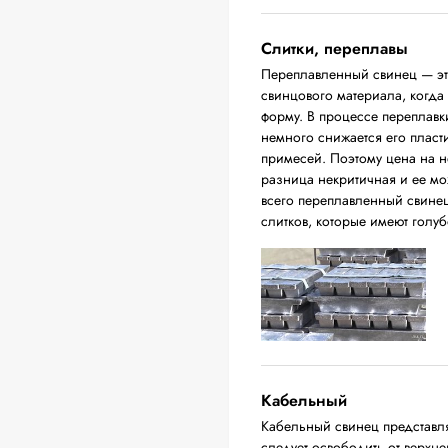
Слитки, переплавы
Переплавленный свинец — это
свинцового материала, когда
форму. В процессе переплавки
немного снижается его пласт
примесей. Поэтому цена на н
разница некритичная и ее м
всего переплавленный свинец
слитков, которые имеют голуб
Кабельный
Кабельный свинец представл
следует освободить от верхн