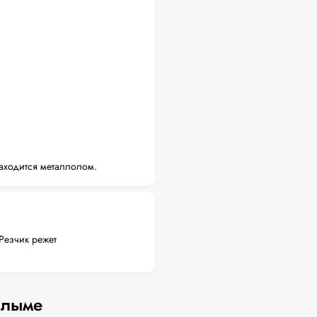
аходится металлолом.
Резчик режет
алыме