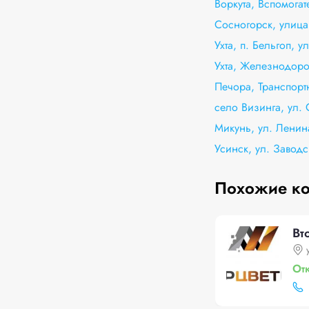
Воркута, Вспомогат
Сосногорск, улица
Ухта, п. Бельгоп, 
Ухта, Железнодоро
Печора, Транспорт
село Визинга, ул.
Микунь, ул. Ленина
Усинск, ул. Заводс
Похожие к
Вт
От