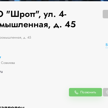
"Шротт", ул. 4-
мышленная, д. 45
Промышленная, д. 45
В
7
 Совкиева
ru
Позвонить
таллолом