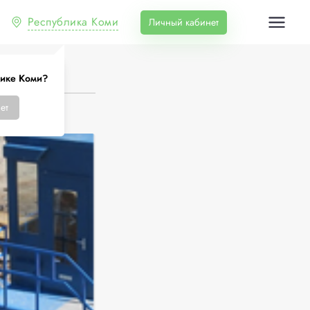
Республика Коми
Личный кабинет
лике Коми?
ет