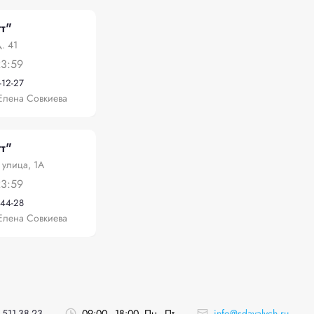
т"
. 41
23:59
-12-27
Елена Совкиева
т"
 улица, 1А
23:59
-44-28
Елена Совкиева
 511-38-23
09:00 - 18:00, Пн - Пт
info@sdavalych.ru