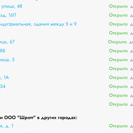
улица, 48
Открыто
д
зд, 16Л
Открыто
д
Индустриальная, здания между 5 и 9
Открыто
д
Открыто
д
ца, 67
Открыто
д
18Б
Открыто
д
лица, 3
Открыто
д
1
Открыто
д
, 1А
Открыто
д
 54
Открыто
д
1
Открыто
д
Открыто
д
и ООО "Шротт" в других городах:
я, д. 1
Открыто
д