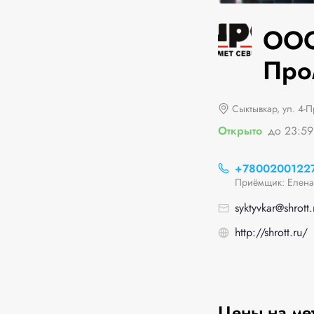
ООО 
Про
Сыктывкар, ул. 4-
Открыто
до 23:59
+7800200122
Приёмщик: Елена
syktyvkar@shrott.
http://shrott.ru/
Цены на ме