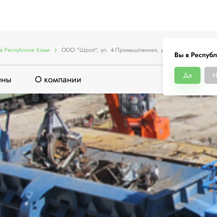
в Республике Коми
ООО "Шротт", ул. 4-Промышленная, д. 45
Вы в Респуб
Да
Н
ены
О компании