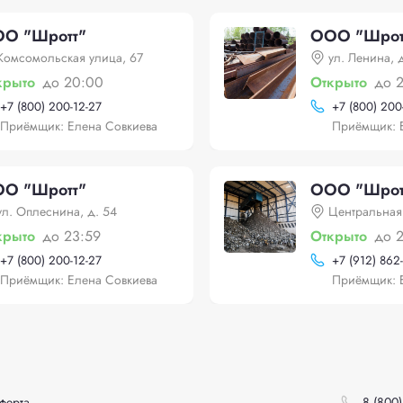
О "Шротт"
ООО "Шрот
Комсомольская улица, 67
ул. Ленина, д
крыто
до 20:00
Открыто
до 
+
7 (800) 200-12-27
+
7 (800) 200
Приёмщик: Елена Совкиева
Приёмщик: 
О "Шротт"
ООО "Шрот
ул. Оплеснина, д. 54
Центральная
крыто
до 23:59
Открыто
до 
+
7 (800) 200-12-27
+
7 (912) 862
Приёмщик: Елена Совкиева
Приёмщик: 
ферта
8 (800)