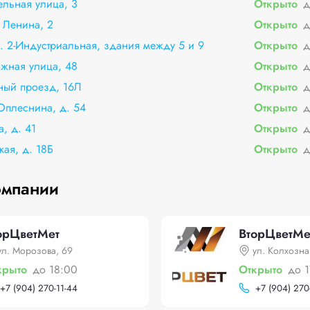
ельная улица, 3
Открыто
д
 Ленина, 2
Открыто
д
ул. 2-Индустриальная, здания между 5 и 9
Открыто
д
жная улица, 48
Открыто
д
ный проезд, 16Л
Открыто
д
 Оплеснина, д. 54
Открыто
д
, д. 41
Открыто
д
кая, д. 18Б
Открыто
д
омпании
орЦветМет
ВторЦветМе
ул. Морозова, 69
ул. Колхозна
крыто
до 18:00
Открыто
до 1
+
7 (904) 270-11-44
+
7 (904) 270