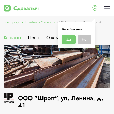
Все города
Приёмки в Микуне
ООО "Шротт", ул. Ленина, д. 41
Вы в Микуне?
Контакты
Цены
О компании
Да
Нет
ООО "Шротт", ул. Ленина, д.
41