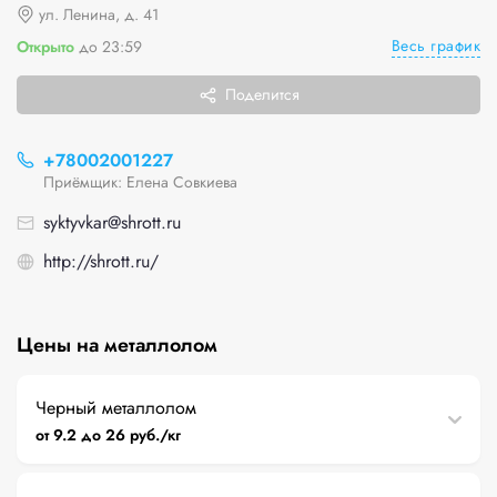
ул. Ленина, д. 41
Весь график
Открыто
до 23:59
Поделится
+78002001227
Приёмщик: Елена Совкиева
syktyvkar@shrott.ru
http://shrott.ru/
Цены на металлолом
Черный металлолом
от 9.2 до 26 руб./кг