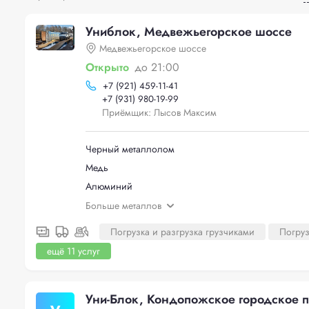
Униблок, Медвежьегорское шоссе
Медвежьегорское шоссе
Открыто
до 21:00
+
7 (921) 459-11-41
+
7 (931) 980-19-99
Приёмщик: Лысов Максим
Черный металлолом
Медь
Алюминий
Больше металлов
Погрузка и разгрузка грузчиками
Погруз
ещё 11 услуг
Уни-Блок, Кондопожское городское 