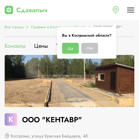
Все города
Приёмки в Костромской области
ООО "КЕНТАВР"
Вы в Костромской области?
Контакты
Цены
Услуги
О компании
Да
Нет
К
ООО "КЕНТАВР"
Кострома, улица Красная Байдарка, 48