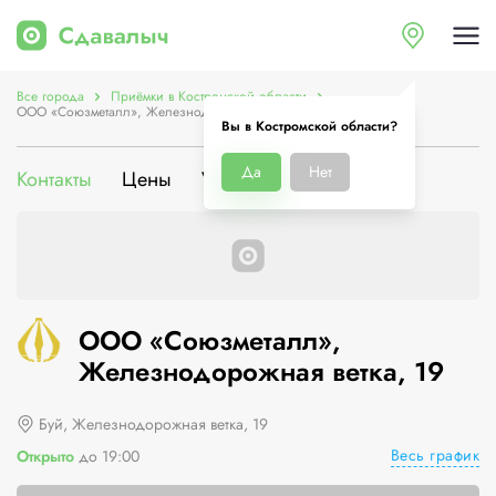
Все города
Приёмки в Костромской области
ООО «Союзметалл», Железнодорожная ветка, 19
Вы в Костромской области?
Да
Нет
Контакты
Цены
Услуги
О компании
ООО «Союзметалл»,
Железнодорожная ветка, 19
Буй, Железнодорожная ветка, 19
Весь график
Открыто
до 19:00