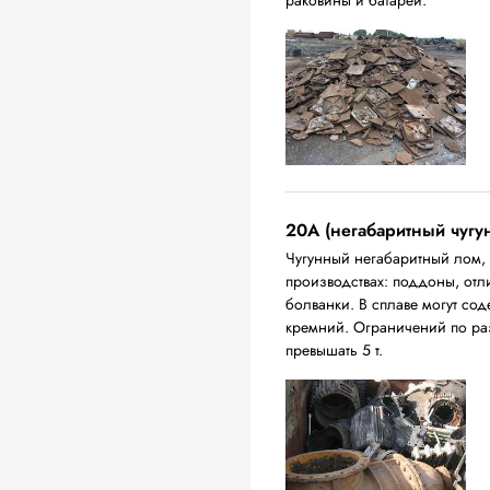
раковины и батареи.
20A (негабаритный чугу
Чугунный негабаритный лом,
производствах: поддоны, отл
болванки. В сплаве могут сод
кремний. Ограничений по ра
превышать 5 т.