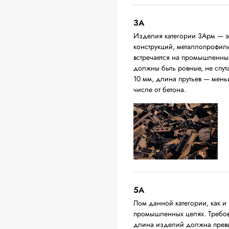
3А
Изделия категории 3Арм — эт
конструкций, металлопрофили,
встречается на промышленных
должны быть ровные, не спут
10 мм, длина прутьев — мень
числе от бетона.
5А
Лом данной категории, как и 
промышленных целях. Требова
длина изделий должна превыш