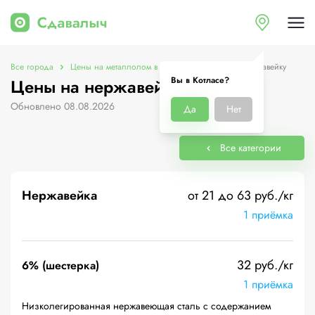
Все города
Цены на металлолом в Котласе
Цены на нержавейку
Вы в Котласе?
Цены на нержавейку в Котласе
Обновлено 08.08.2026
Да
Нет
Все категории
Нержавейка
от 21 до 63 руб./кг
1 приёмка
32 руб./кг
6% (шестерка)
1 приёмка
Низколегированная нержавеющая сталь с содержанием