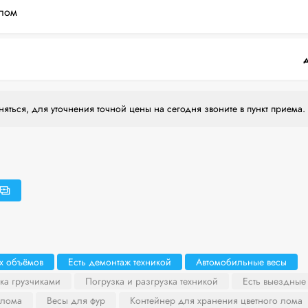
лом
д
яться, для уточнения точной цены на сегодня звоните в пункт приема.
х объёмов
Есть демонтаж техникой
Автомобильные весы
ка грузчиками
Погрузка и разгрузка техникой
Есть выездные
 лома
Весы для фур
Контейнер для хранения цветного лома