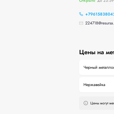
Открыто
до 23:59
+7961583804
224718@resursa.
Цены на ме
Черный металло
Нержавейка
Цены могут мен