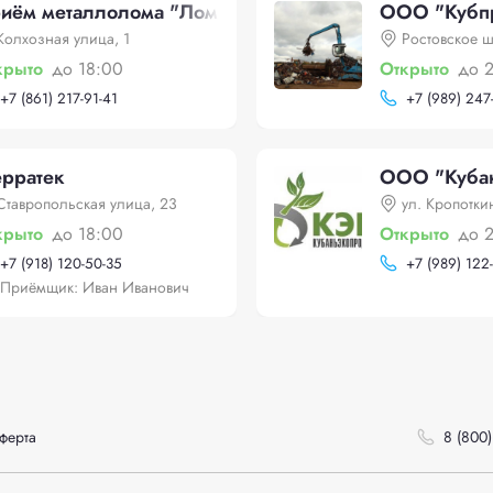
иём металлолома "Лом Инвест"
ООО "Кубп
Колхозная улица, 1
Ростовское 
крыто
до 18:00
Открыто
до 
+
7 (861) 217-91-41
+
7 (989) 247
рратек
ООО "Куба
Ставропольская улица, 23
ул. Кропотки
крыто
до 18:00
Открыто
до 
+
7 (918) 120-50-35
+
7 (989) 122-
Приёмщик: Иван Иванович
ферта
8 (800)