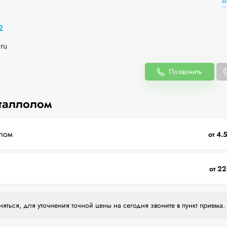
В
2
ru
Позвонить
таллолом
лом
от 4.
от 22
яться, для уточнения точной цены на сегодня звоните в пункт приема.