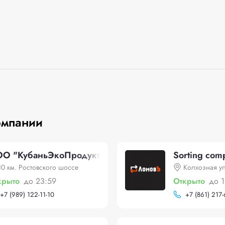
омпании
О "КубаньЭкоПродукт"
Sorting com
10 км. Ростовского шоссе
Колхозная ул
крыто
до 23:59
Открыто
до 
+
7 (989) 122-11-10
+
7 (861) 217