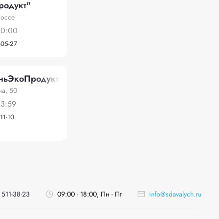
родукт"
шоссе
20:00
-05-27
ньЭкоПродукт"
на, 50
23:59
11-10
 511-38-23
09:00 - 18:00, Пн - Пт
info@sdavalych.ru