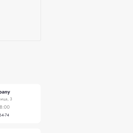
pany
ица, 3
18:00
-64-74