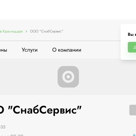
в Краснодаре
ООО "СнабСервис"
Вы 
Д
ены
Услуги
О компании
 "СнабСервис"
135