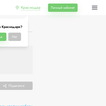
Краснодар
Личный кабинет
в Краснодаре?
а
Нет
Поделится