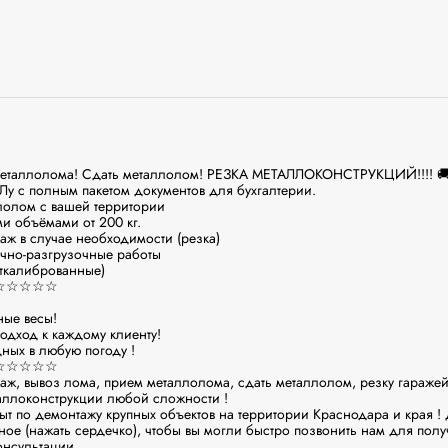
металлолома! Сдать металлолом! РЕЗКА МЕТАЛЛОКОНСТРУКЦИЙ!!!! 🚚
 с полным пакетом документов для бухгалтерии.

олом с вашей территории

 объёмами от 200 кг.

 в случае необходимости (резка)

чно-разгрузочные работы

ткалиброванные)

☆☆☆☆

ые весы!

дход к каждому клиенту!

ых в любую погоду ! 

☆☆☆☆

, вывоз лома, прием металлолома, сдать металлолом, резку гаражей ,
таллоконструкции любой сложности !

по демонтажу крупных объектов на территории Краснодара и края ! Д
ое (нажать сердечко), чтобы вы могли быстро позвонить нам для полу
нсультации.
