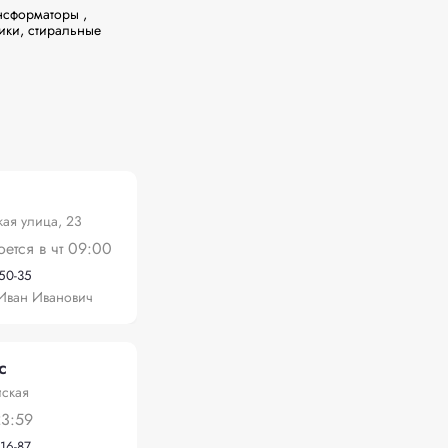
нсформаторы , 
ики, стиральные 
ая улица, 23
оется в чт 09:00
-50-35
Иван Иванович
с
йская
23:59
-16-87