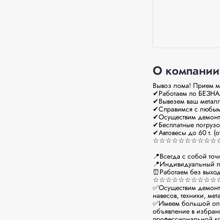
О компании
Вывоз лома! Прием 
✔Работаем по БЕЗНАЛу
✔Вывезем ваш металл
✔Справимся с любыми
✔Осуществим демонтаж
✔Бесплатные погрузо
✔Автовесы до 60 т. (о
☆☆☆☆☆☆☆☆☆☆☆
📍Всегда с собой точн
📍Индивидуальный по
⏰Работаем без выходн
☆☆☆☆☆☆☆☆☆☆☆
✅Осуществим демонтаж
навесов, техники, ме
✅Имеем большой опыт 
объявление в избранн
профессиональной ко