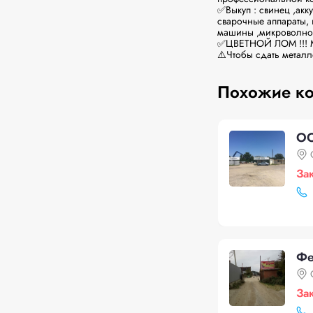
✅Выкуп : свинец ,акку
сварочные аппараты, 
машины ,микроволновы
✅ЦВЕТНОЙ ЛОМ !!! Ме
⚠️Чтобы сдать металл
Похожие к
ОО
За
Фе
За