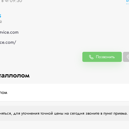
В
 в чт 09:30
5
й
rvice.com
vice.com/
Позвонить
таллолом
лом
яться, для уточнения точной цены на сегодня звоните в пункт приема.