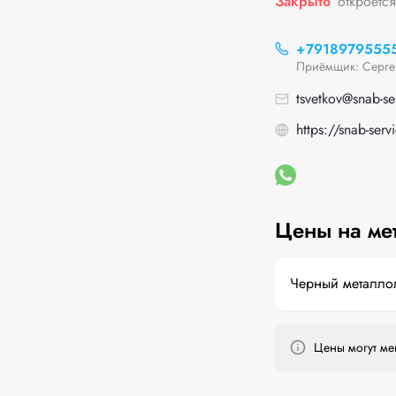
Закрыто
откроется
+7918979555
Приёмщик: Серге
tsvetkov@snab-se
https://snab-ser
Цены на ме
Черный металло
Цены могут мен