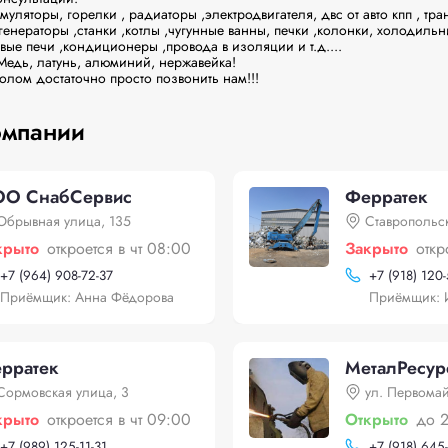
муляторы, горелки , радиаторы ,электродвигателя, двс от авто кпп , тра
генераторы ,станки ,котлы ,чугунные ванны, печки ,колонки, холодильн
е печи ,кондиционеры ,провода в изоляции и т.д....

дь, латунь, алюминий, нержавейка!

олом достаточно просто позвонить нам!!!
омпании
О СнабСервис
Ферратек
Обрывная улица, 135
Ставропольск
крыто
откроется в чт 08:00
Закрыто
откр
+
7 (964) 908-72-37
+
7 (918) 120
Приёмщик: Анна Фёдорова
Приёмщик: 
рратек
МеталРесур
Сормовская улица, 3
ул. Первома
крыто
откроется в чт 09:00
Открыто
до 
+
7 (989) 125-11-31
+
7 (918) 645