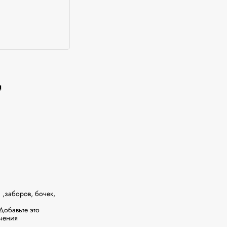


заборов, бочек, 
обавьте это 
чения 