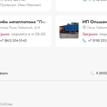
Приёмщик: Иван Иванович
иём металлолома "Лом Инвест"
ИП Ольшан
улица Лизы Чайкиной, 4/4
Лизы Чайкин
крыто
откроется в чт 08:00
Закрыто
откр
+
7 (861) 204-10-42
+
7 (918) 222
ферта
8 (800)
rl-Enter