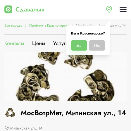
Все города
Приёмки в Красногорске
МосВотрМет, Митинская ул., 14
Вы в Красногорске?
Контакты
Цены
Услуги
О компании
Да
Нет
МосВотрМет, Митинская ул., 14
Митинская ул., 14