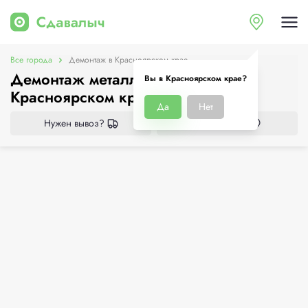
Все города
Демонтаж в Красноярском крае
Демонтаж металлоконструкций в
Вы в Красноярском крае?
Красноярском крае
Да
Нет
Нужен вывоз?
Все приёмки