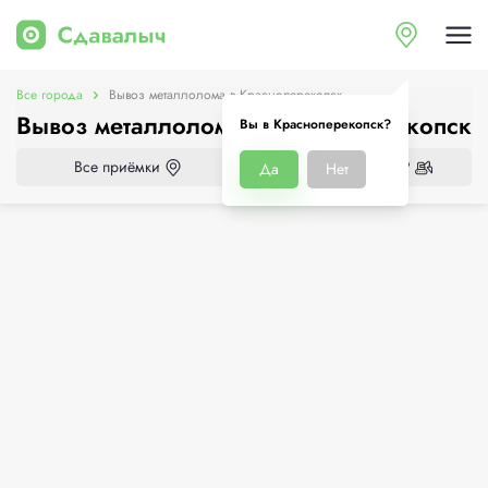
Все города
Вывоз металлолома в Красноперекопск
Вывоз металлолома в Красноперекопск
Вы в Красноперекопск?
Все приёмки
Нужен демонтаж?
Да
Нет