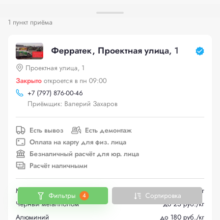
1 пункт приёма
Ферратек, Проектная улица, 1
Проектная улица, 1
Закрыто
откроется в пн 09:00
+
7 (797) 876-00-46
Приёмщик: Валерий Захаров
Есть вывоз
Есть демонтаж
Оплата на карту для физ. лица
Безналичный расчёт для юр. лица
Расчёт наличными
Медь
до 665 руб./кг
Фильтры
Сортировка
4
Черный металлолом
до 25 руб./кг
Алюминий
до 180 руб./кг