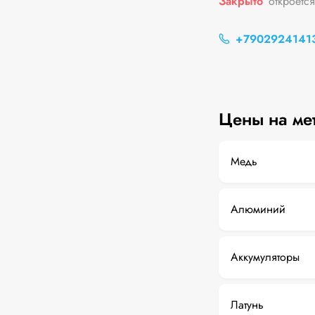
Закрыто
откроетс
+7902924141
Цены на ме
Медь
Алюминий
Аккумуляторы
Латунь