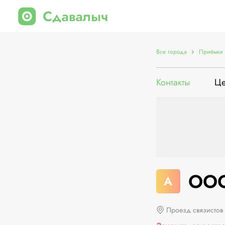
Все города
Приёмки 
Контакты
Ц
ООО
А
Проезд связистов 