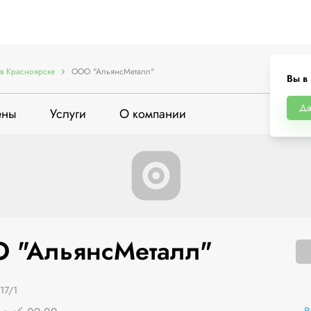
в Красноярске
ООО "АльянсМеталл"
Вы в
Д
ены
Услуги
О компании
 "АльянсМеталл"
17/1