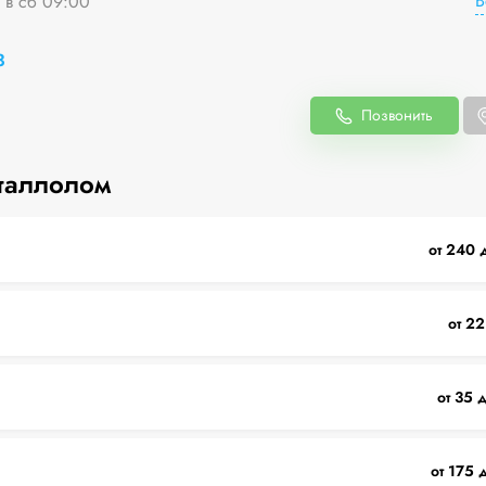
В
я в сб 09:00
3
Позвонить
таллолом
от 240 
от 22
от 35 
от 175 