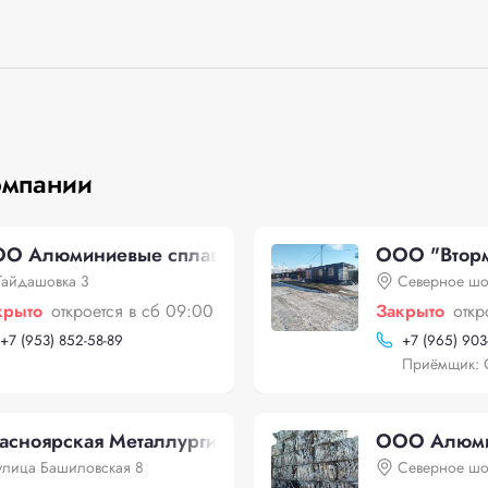
омпании
О Алюминиевые сплавы Красноярска
ООО "Втор
Гайдашовка 3
Северное шо
крыто
откроется в сб 09:00
Закрыто
откр
+
7 (953) 852-58-89
+
7 (965) 903
Приёмщик: 
асноярская Металлургическая Компания (КМК)
ООО Алюми
улица Башиловская 8
Северное шо