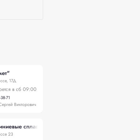
мет"
ссе, 17Д
оется в сб 09:00
-38-71
Сергей Викторович
ниевые сплавы Красноярска
ссе 23