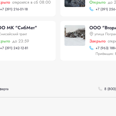
крыто
откроется в сб 08:00
Открыто
до 
+
7 (391) 216-01-18
+
7 (391) 256
О МK "СибМет"
ООО "Втор
Енисейский тракт
улица Погра
крыто
до 23:59
Закрыто
откр
+
7 (391) 242-12-81
+
7 (963) 188
Приёмщик: 
ферта
8 (800)