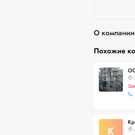
О компании
Похожие к
ОО
За
Кр
К