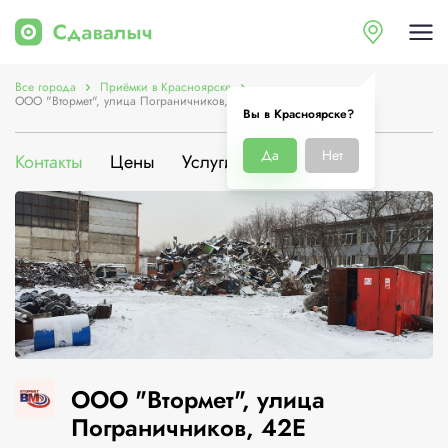
Все города
Приёмки в Красноярске
ООО "Втормет", улица Пограничников, 42Е
Вы в Красноярске?
Да
Нет
Контакты
Цены
Услуги
О компании
ООО "Втормет", улица
Пограничников, 42Е