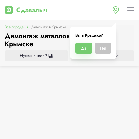
Все города
Демонтаж в Крымске
Демонтаж металлоконструкций в
Вы в Крымске?
Крымске
Да
Нет
Нужен вывоз?
Все приёмки