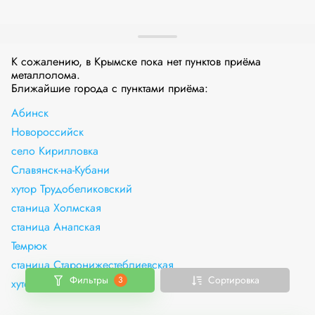
К сожалению, в Крымске пока нет пунктов приёма
металлолома.
Ближайшие города с пунктами приёма:
Абинск
Новороссийск
село Кирилловка
Славянск-на-Кубани
хутор Трудобеликовский
станица Холмская
станица Анапская
Темрюк
станица Старонижестеблиевская
Фильтры
Сортировка
3
хутор Воскресенский