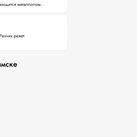
аходится металлолом.
Резчик режет
ымске