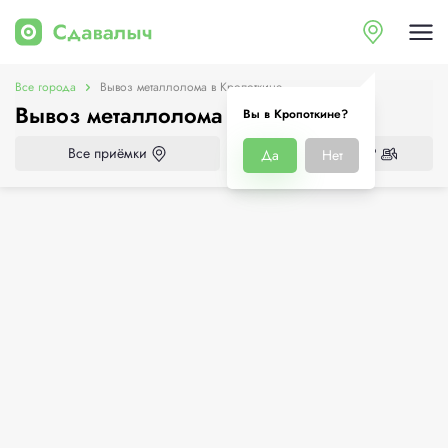
Все города
Вывоз металлолома в Кропоткине
Вывоз металлолома в Кропоткине
Вы в Кропоткине?
Все приёмки
Нужен демонтаж?
Да
Нет