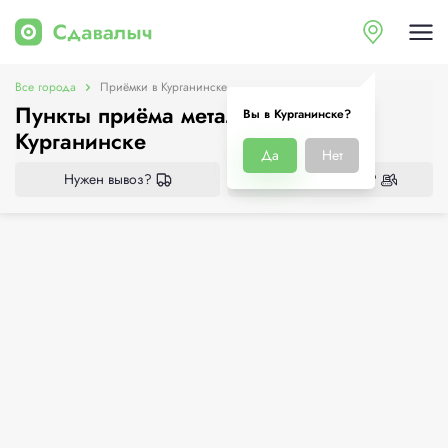
Все города
Приёмки в Курганинске
Пункты приёма металлолома в
Вы в Курганинске?
Курганинске
Да
Нет
Нужен вывоз?
Нужен демонтаж?