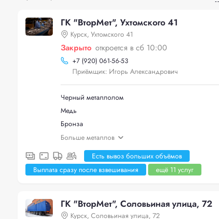
ГК "ВторМет", Ухтомского 41
Курск, Ухтомского 41
Закрыто
откроется в сб 10:00
+
7 (920) 061-56-53
Приёмщик: Игорь Александрович
Черный металлолом
Медь
Бронза
Больше металлов
Есть вывоз больших объёмов
Выплата сразу после взвешивания
ещё 11 услуг
ГК "ВторМет", Соловьиная улица, 72
Курск, Соловьиная улица, 72