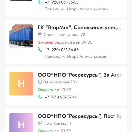
+
7 (920) 061-56-53
Приёмщик: Игорь Александрович
ГК "ВторМет", Соловьиная улица, 72
Соловьиная улица, 72
Закрыто
откроется в пн 09:00
+
7 (920) 061-56-53
Приёмщик: Игорь Александрович
ООО"НПО"Росресурсы", 3я Агрегатн
Н
3я Агрегатная 23з
Открыто
до 23:59
+
7 (471) 237-87-40
ООО"НПО"Росресурсы", Пост Криве
Н
Пост Кривец 11
Открыто
до 23:59