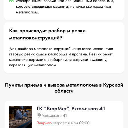
Электронными весами или специальными поосевыми,
которые взвешивают машины, на точке где находится
металлолом.
Как происходит разбор и резка
металлоконструкций?
Для разбора металлоконструкций чаще всего используют
газовую резку: смесь кислорода и пропана. Резчик режет
металлоконструкцию в габарит для загрузки в машину,
перевозящую металлолом.
Пункты приема и вывоза металлолома в Курской
области
ГК "ВторМет", Ухтомского 41
Ухтомского 41
Закрыто
откроется в пн 09:00