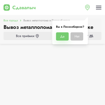
Все города
Вывоз металлолома в Лесосибирске
Вывоз металлолома в Лесосибирске
Вы в Лесосибирске?
Все приёмки
Нужен демонтаж?
Да
Нет