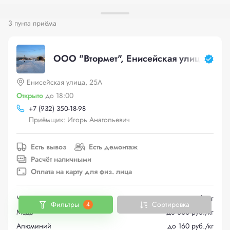
3 пунта приёма
ООО "Втормет", Енисейская улица, 25А
Енисейская улица, 25А
Открыто
до 18:00
+
7 (932) 350-18-98
Приёмщик: Игорь Анатольевич
Есть вывоз
Есть демонтаж
Расчёт наличными
Оплата на карту для физ. лица
Черный металлолом
до 19.5 руб./кг
Фильтры
Сортировка
4
Медь
до 600 руб./кг
Алюминий
до 160 руб./кг